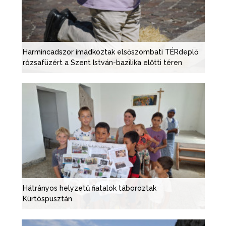
Harmincadszor imádkoztak elsőszombati TÉRdeplő
rózsafüzért a Szent István-bazilika előtti téren
Hátrányos helyzetű fiatalok táboroztak
Kürtöspusztán