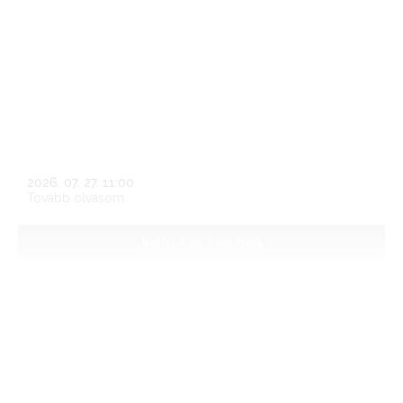
A soproni Erzsébet-kert
Hazánk egyik legrégibb közparkja. Nevét, az Erzsébet-
kertet 1899-ben kapja meg a park, kegyelettel
megemlékezve Erzsébet (Sissi) osztrák császárné és
magyar királynéról. A korábban magántulajdonban lévő
kertet a kétnyelvű soproniak Neuhofnak hívták. A városi
polgárság számára is nyitott pihenő és sétálókert kalandos
történetéről Bors Imre atya összeállítását olvashatják.
2026. 07. 27. 11:00
Tovább olvasom
Kultúra és turisztika