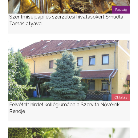
Papság
Szentmise papi és szerzetesi hivatásokért Smudla
Tamás atyával
Oktatás
Felvételt hirdet kollégiumába a Szervita Nővérek
Rendje