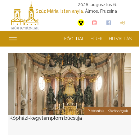
2026. augusztus 6.
Szűz Mária, Isten anyja,
Álmos, Fruzsina
FŐOLDAL
HÍREK
HITVALLÁS
Plébániák - Közösségek
Kópházi-kegytemplom búcsúja