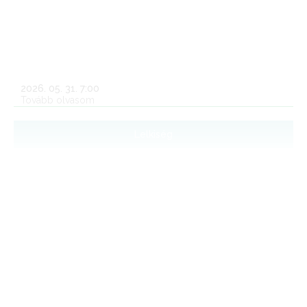
Orsolya Rend győri jelenlétének és munkásságának 300
éves jubileumi ünnepségén: 1726-ban, 300 évvel ezelőtt
kezdték meg az orsolyiták áldásos tevékenységüket
Győrben, illetve 100 évvel ezelőtt 1926-ban indították el a
katolikus tanítónőképzést. Dr.Varga Józsefné, Mária írását
tesszük közzé.
2026. 05. 31. 7:00
Tovább olvasom
Lelkiség