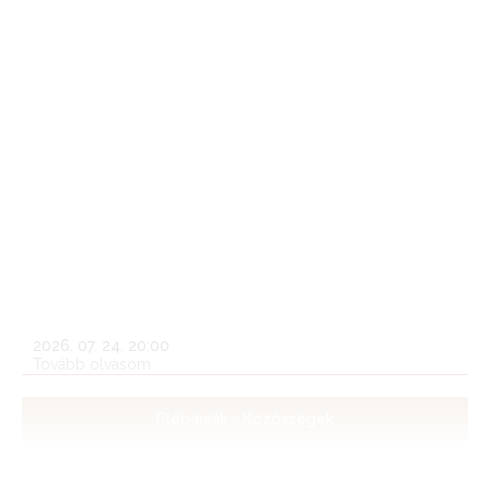
Örök nyugalomra helyezték Horváth László
nyugalmazott soproni kórházlelkészt
A soproni Szent György-templomban tartott
gyászszertartáson vettek végső búcsút július 24-én Horváth
László nyugalmazott soproni kórházlelkésztől.
2026. 07. 24. 20:00
Tovább olvasom
Plébániák - Közösségek