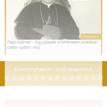
Fons amoris
Papp Kálmán – Egy püspök a történelem sodrában
(1886–1966) I. rész
Eseménynaptár
2026. augusztus
1
2
3
4
5
6
7
8
9
10
11
12
13
14
Egyházunk