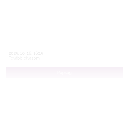
(28.podcast)
Még csak 17 éves gimnazisták, de már most kiforrott
véleményük van arról, hogyan szeretnék élni életüket,
illetve, hogyan érdemes élni az életet. Keszei Kristóf,
Kovács Bálint és Vörös Júlia tesz tanúságot istenhitéről. A
riporter, Kékesi Enikő.
2025. 10. 16. 16:15
Tovább olvasom
Papság