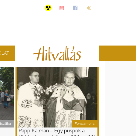
OLAT
isztika
Fons amoris
Papp Kálmán – Egy püspök a