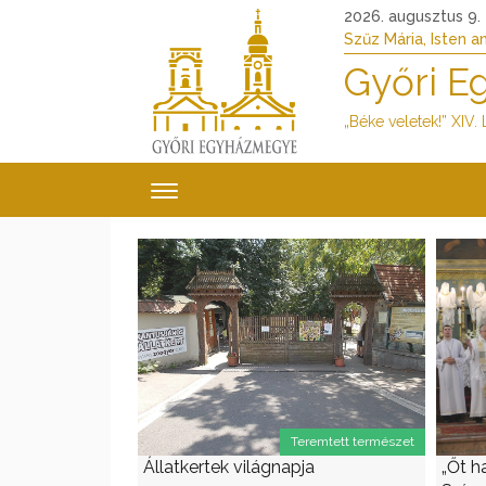
2026. augusztus 9.
Szűz Mária, Isten a
Győri 
„Béke veletek!” XIV.
Teremtett természet
Állatkertek világnapja
„Őt h