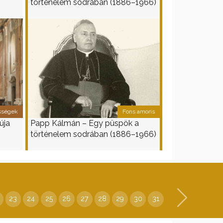
történelem sodrában (1886–1966)
II. rész
össégek
Fons amoris
úja
Papp Kálmán – Egy püspök a
történelem sodrában (1886–1966)
I. rész
23
24
25
26
27
28
29
30
31