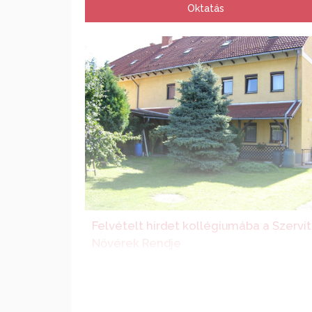
Oktatás
Felvételt hirdet kollégiumába a Szervi
Nővérek Rendje
Kollégiumi felvételt hirdet a győri Szent Józs
Diákotthonba a Szervita Nővérek Rendje.
A Szervita diákotthon a Széchenyi Istv
Egyetemtől gyalog kb. 20 perc séta, autóbussz