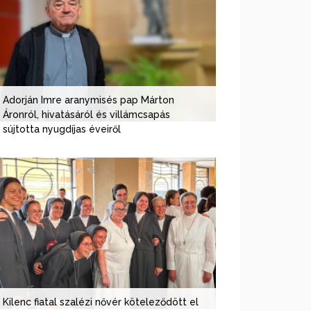
Adorján Imre aranymisés pap Márton
Áronról, hivatásáról és villámcsapás
sújtotta nyugdíjas éveiről
Kilenc fiatal szalézi nővér köteleződött el