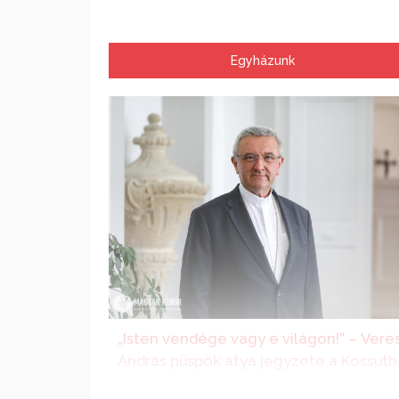
Egyházunk
„Isten vendége vagy e világon!” – Vere
András püspök atya jegyzete a Kossuth
Rádióban
A Boldogságos Szűz Mária szüleire Szent Anná