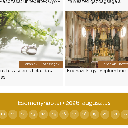
változását ünnepelték Győr-
művészeti gazdagsága a
rosban
Káptalandombon
Megszentelt élet
Hírek
Plébániák - Közösségek
Plébániák - Köz
áns házaspárok hálaadása –
Kópházi-kegytemplom búcs
vás
Eseménynaptár
2026. augusztus
10
11
12
13
14
15
16
17
18
19
20
21
22