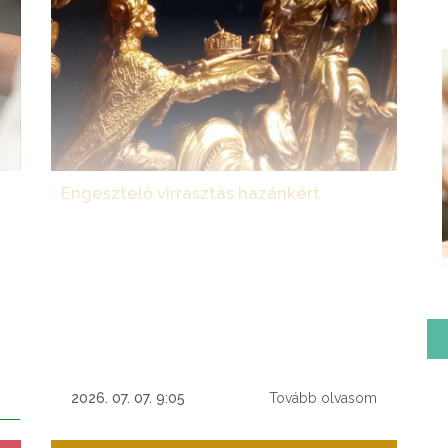
Engesztelő virrasztás hazánkért
 a
A budapesti Szent István-bazilikában, idén
és
harmincadik alkalommal tartják meg a
n:
Nagyboldogasszony ünnepére virradó éjszakai
az
országos engesztelő virrasztást hazánkért, a
n,
magyarság lelki megújulásáért, mely augusztus
 a
14-én, pénteken 20 órakor kezdődik és augusztus
ia
15-én, szombaton hajnali 5 óráig tart.
2026. 07. 07. 9:05
Tovább olvasom