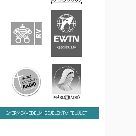
GYERMEKVÉDELMI BEJELENTŐ FELÜLET