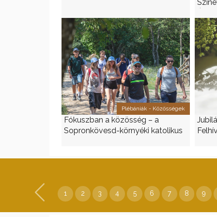
Színe
Újvá
Plébániák - Közösségek
Fókuszban a közösség – a
Jubil
Sopronkövesd-környéki katolikus
Felhí
fiatalok nyári tábora
1
2
3
4
5
6
7
8
9