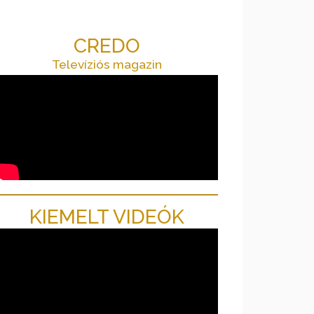
CREDO
Televíziós magazin
KIEMELT VIDEÓK