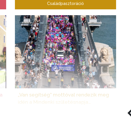
Családpasztoráció
ta
„Van segítség” mottóval rendezik meg
idén a Mindenki születésnapja
társadalmi összefogást
ef
Szeptember 12-én újra megrendezik Budapesten
a legnagyobb hazai életvédő megmozdulást. A
án
Mindenki születésnapja társadalmi összefogás fő
al
célja az élet megünneplése a várva várt és a