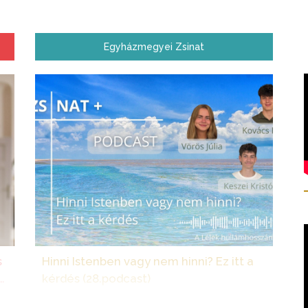
Egyházmegyei Zsinat
s
Hinni Istenben vagy nem hinni? Ez itt a
kérdés (28.podcast)
ra
Még csak 17 éves gimnazisták, de már most