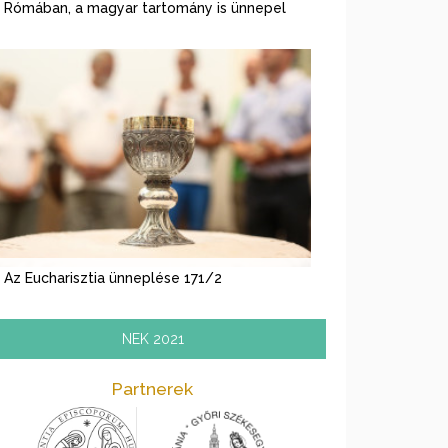
Rómában, a magyar tartomány is ünnepel
Az Eucharisztia ünneplése 171/2
NEK 2021
Partnerek